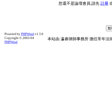
您還不是論壇會員,請先
註冊
Powered by
PHPWind
v1.3.6
Copyright © 2003-04
本站由
瀛睿律師事務所
擔任常年法律
PHPWind