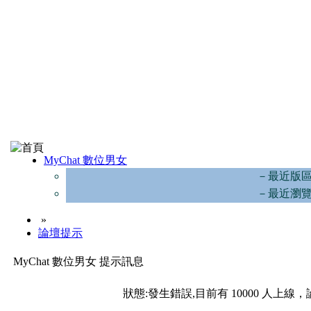
MyChat 數位男女
－最近版
－最近瀏
»
論壇提示
MyChat 數位男女 提示訊息
狀態:發生錯誤,目前有 10000 人上線