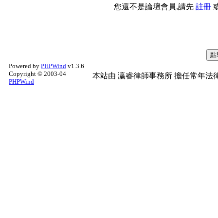
您還不是論壇會員,請先
註冊
Powered by
PHPWind
v1.3.6
Copyright © 2003-04
本站由
瀛睿律師事務所
擔任常年法律
PHPWind