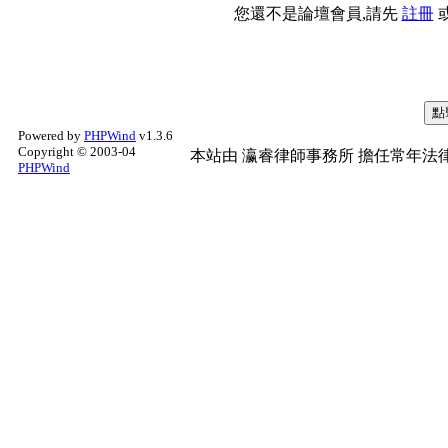
您還不是論壇會員,請先
註冊
Powered by
PHPWind
v1.3.6
Copyright © 2003-04
本站由
瀛睿律師事務所
擔任常年法律
PHPWind