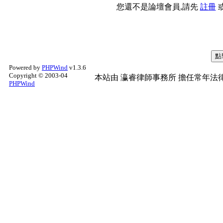
您還不是論壇會員,請先
註冊
Powered by
PHPWind
v1.3.6
Copyright © 2003-04
本站由
瀛睿律師事務所
擔任常年法律
PHPWind