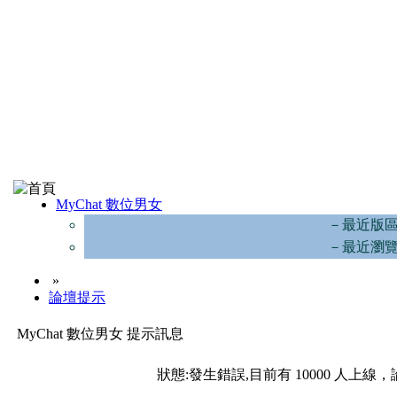
MyChat 數位男女
－最近版
－最近瀏
»
論壇提示
MyChat 數位男女 提示訊息
狀態:發生錯誤,目前有 10000 人上線