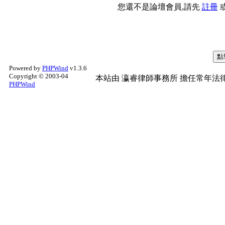
您還不是論壇會員,請先
註冊
Powered by
PHPWind
v1.3.6
Copyright © 2003-04
本站由
瀛睿律師事務所
擔任常年法律
PHPWind