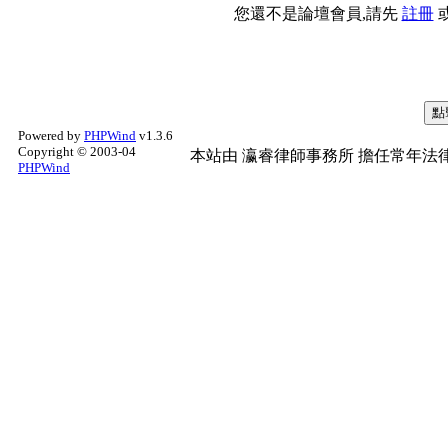
您還不是論壇會員,請先
註冊
Powered by
PHPWind
v1.3.6
Copyright © 2003-04
本站由
瀛睿律師事務所
擔任常年法律
PHPWind