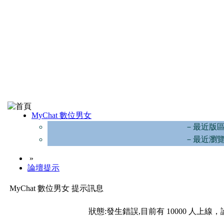
MyChat 數位男女
－最近版
－最近瀏
»
論壇提示
MyChat 數位男女 提示訊息
狀態:發生錯誤,目前有 10000 人上線