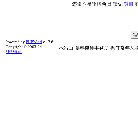
您還不是論壇會員,請先
註冊
Powered by
PHPWind
v1.3.6
Copyright © 2003-04
本站由
瀛睿律師事務所
擔任常年法律
PHPWind