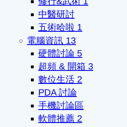
修行&武術
1
中醫研討
五術哈啦
1
電腦資訊
13
硬體討論
5
超頻 & 開箱
3
數位生活
2
PDA 討論
手機討論區
軟體推薦
2