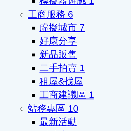
模擬器遊戲
1
工商服務
6
虛擬城市
7
好康分享
新品販售
二手拍賣
1
租屋&找屋
工商建議區
1
站務專區
10
最新活動