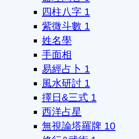
四柱八字
1
紫微斗數
1
姓名學
手面相
易經占卜
1
風水研討
1
擇日&三式
1
西洋占星
無視論塔羅牌
10