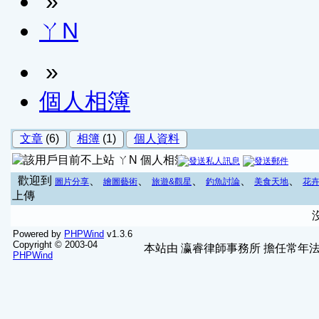
»
ㄚN
»
個人相簿
文章
(6)
相簿
(1)
個人資料
ㄚN 個人相簿
歡迎到
、
、
、
、
、
圖片分享
繪圖藝術
旅遊&觀星
釣魚討論
美食天地
花
上傳
Powered by
PHPWind
v1.3.6
Copyright © 2003-04
本站由
瀛睿律師事務所
擔任常年法
PHPWind