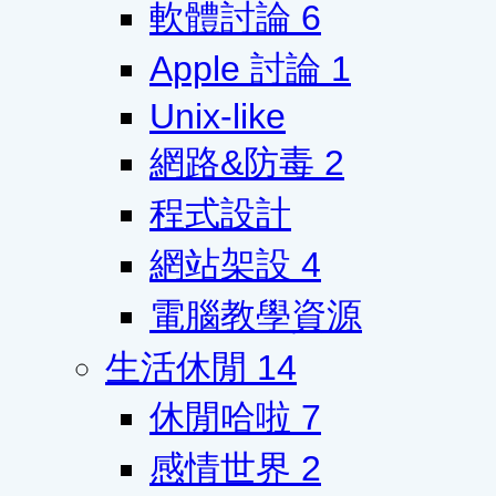
軟體討論
6
Apple 討論
1
Unix-like
網路&防毒
2
程式設計
網站架設
4
電腦教學資源
生活休閒
14
休閒哈啦
7
感情世界
2