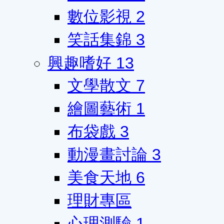
數位影視
2
笑話集錦
3
興趣嗜好
13
文學散文
7
繪圖藝術
1
布袋戲
3
動漫畫討論
3
美食天地
6
理財專區
心理測驗
1