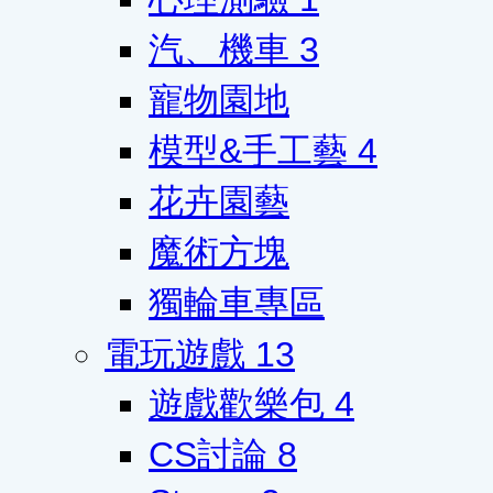
汽、機車
3
寵物園地
模型&手工藝
4
花卉園藝
魔術方塊
獨輪車專區
電玩遊戲
13
遊戲歡樂包
4
CS討論
8