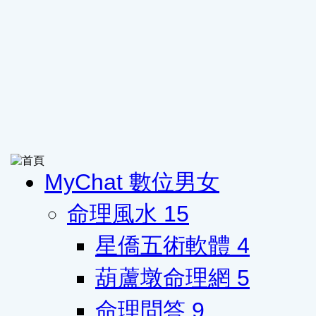
MyChat 數位男女
命理風水
15
星僑五術軟體
4
葫蘆墩命理網
5
命理問答
9