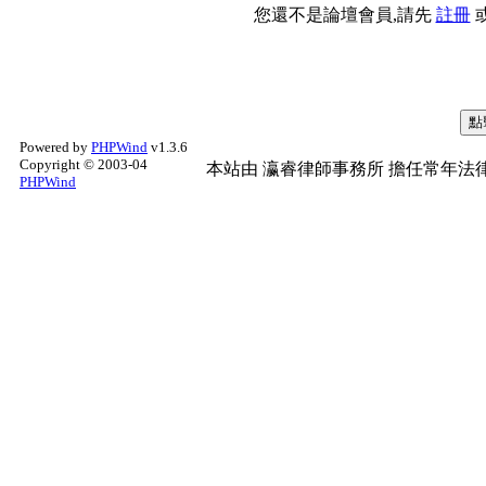
您還不是論壇會員,請先
註冊
Powered by
PHPWind
v1.3.6
Copyright © 2003-04
本站由
瀛睿律師事務所
擔任常年法律
PHPWind