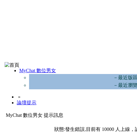
MyChat 數位男女
－最近版
－最近瀏
»
論壇提示
MyChat 數位男女 提示訊息
狀態:發生錯誤,目前有 10000 人上線