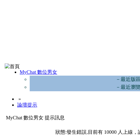
MyChat 數位男女
－最近版
－最近瀏
»
論壇提示
MyChat 數位男女 提示訊息
狀態:發生錯誤,目前有 10000 人上線