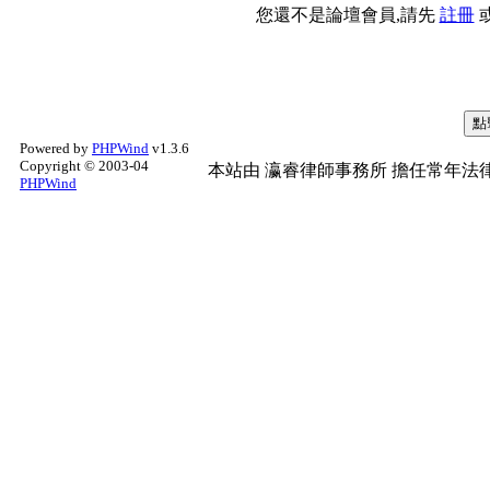
您還不是論壇會員,請先
註冊
Powered by
PHPWind
v1.3.6
Copyright © 2003-04
本站由
瀛睿律師事務所
擔任常年法律
PHPWind