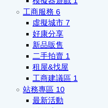
模擬器遊戲
1
工商服務
6
虛擬城市
7
好康分享
新品販售
二手拍賣
1
租屋&找屋
工商建議區
1
站務專區
10
最新活動