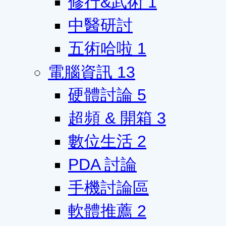
修行&武術
1
中醫研討
五術哈啦
1
電腦資訊
13
硬體討論
5
超頻 & 開箱
3
數位生活
2
PDA 討論
手機討論區
軟體推薦
2