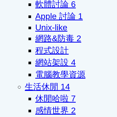
軟體討論
6
Apple 討論
1
Unix-like
網路&防毒
2
程式設計
網站架設
4
電腦教學資源
生活休閒
14
休閒哈啦
7
感情世界
2