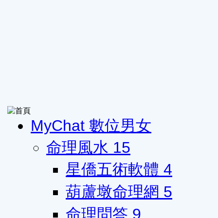
MyChat 數位男女
命理風水
15
星僑五術軟體
4
葫蘆墩命理網
5
命理問答
9