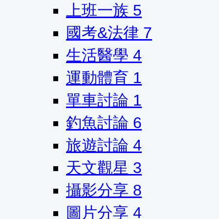
上班一族
5
國考&法律
7
生活醫學
4
運動體育
1
單車討論
1
釣魚討論
6
旅遊討論
4
天文觀星
3
攝影分享
8
圖片分享
4