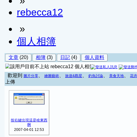
»
rebecca12
»
個人相簿
文章
(20)
相簿
(3)
日記
(4)
個人資料
rebecca12 個人相簿
歡迎到
、
、
、
、
、
圖片分享
繪圖藝術
旅遊&觀星
釣魚討論
美食天地
花
上傳
按右鍵出現這是啥東西
啊
2007-04-01 12:53