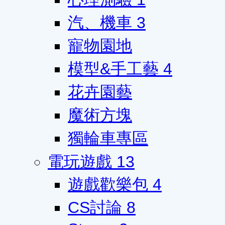
汽、機車
3
寵物園地
模型&手工藝
4
花卉園藝
魔術方塊
獨輪車專區
電玩遊戲
13
遊戲歡樂包
4
CS討論
8