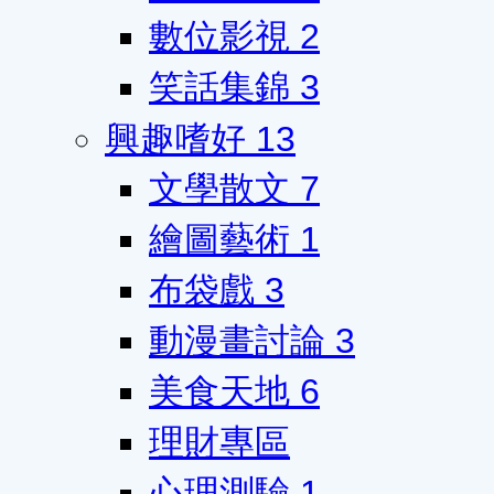
數位影視
2
笑話集錦
3
興趣嗜好
13
文學散文
7
繪圖藝術
1
布袋戲
3
動漫畫討論
3
美食天地
6
理財專區
心理測驗
1