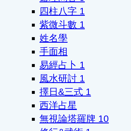
四柱八字
1
紫微斗數
1
姓名學
手面相
易經占卜
1
風水研討
1
擇日&三式
1
西洋占星
無視論塔羅牌
10