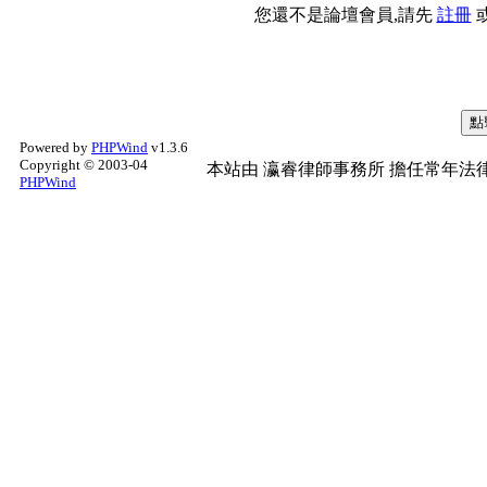
您還不是論壇會員,請先
註冊
Powered by
PHPWind
v1.3.6
Copyright © 2003-04
本站由
瀛睿律師事務所
擔任常年法律
PHPWind