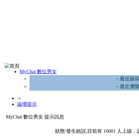
MyChat 數位男女
－最近版
－最近瀏
»
論壇提示
MyChat 數位男女 提示訊息
狀態:發生錯誤,目前有 10001 人上線