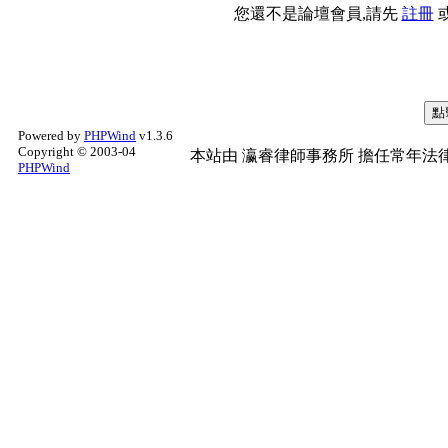
您還不是論壇會員,請先
註冊
Powered by
PHPWind
v1.3.6
Copyright © 2003-04
本站由
瀛睿律師事務所
擔任常年法律
PHPWind