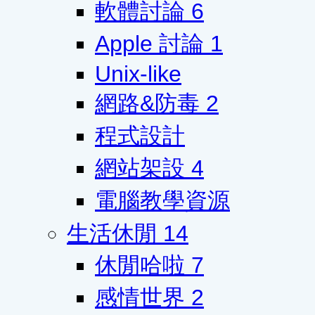
軟體討論
6
Apple 討論
1
Unix-like
網路&防毒
2
程式設計
網站架設
4
電腦教學資源
生活休閒
14
休閒哈啦
7
感情世界
2