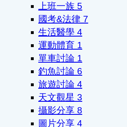
上班一族
5
國考&法律
7
生活醫學
4
運動體育
1
單車討論
1
釣魚討論
6
旅遊討論
4
天文觀星
3
攝影分享
8
圖片分享
4