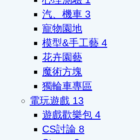
汽、機車
3
寵物園地
模型&手工藝
4
花卉園藝
魔術方塊
獨輪車專區
電玩遊戲
13
遊戲歡樂包
4
CS討論
8