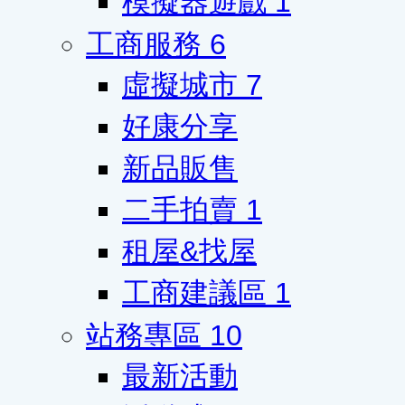
模擬器遊戲
1
工商服務
6
虛擬城市
7
好康分享
新品販售
二手拍賣
1
租屋&找屋
工商建議區
1
站務專區
10
最新活動