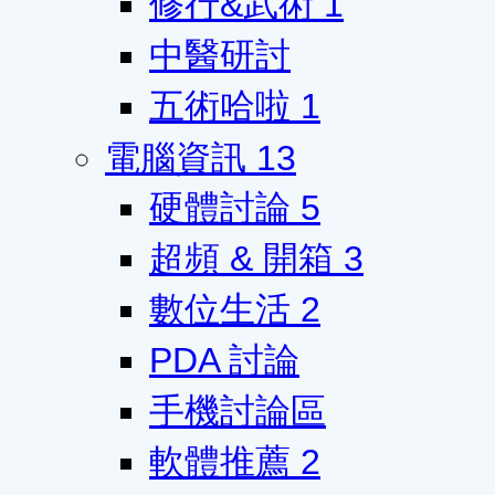
修行&武術
1
中醫研討
五術哈啦
1
電腦資訊
13
硬體討論
5
超頻 & 開箱
3
數位生活
2
PDA 討論
手機討論區
軟體推薦
2