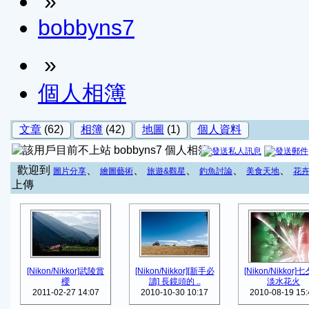
»
bobbyns7
»
個人相簿
文章
(62)
相簿
(42)
地圖
(1)
個人資料
bobbyns7 個人相簿
歡迎到
、
、
、
、
、
圖片分享
繪圖藝術
旅遊&觀星
釣魚討論
美食天地
花
上傳
[Nikon/Nikkor]武陵賞
[Nikon/Nikkor][新手必
[Nikon/Nikkor]
櫻
讀] 長鏡頭的 ..
淡水花火
2011-02-27 14:07
2010-10-30 10:17
2010-08-19 15: