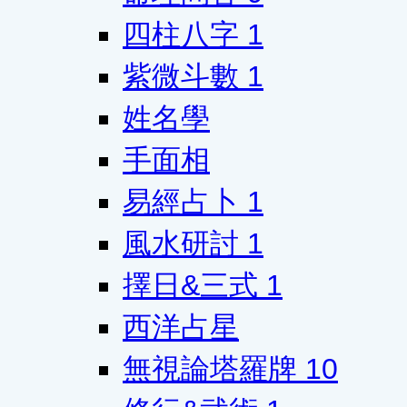
四柱八字
1
紫微斗數
1
姓名學
手面相
易經占卜
1
風水研討
1
擇日&三式
1
西洋占星
無視論塔羅牌
10