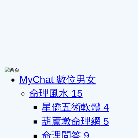
MyChat 數位男女
命理風水
15
星僑五術軟體
4
葫蘆墩命理網
5
命理問答
9