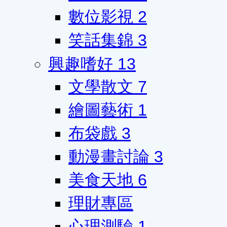
數位影視
2
笑話集錦
3
興趣嗜好
13
文學散文
7
繪圖藝術
1
布袋戲
3
動漫畫討論
3
美食天地
6
理財專區
心理測驗
1