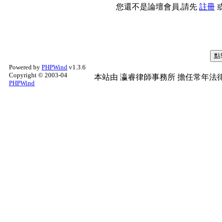
您還不是論壇會員,請先
註冊
Powered by
PHPWind
v1.3.6
Copyright © 2003-04
本站由
瀛睿律師事務所
擔任常年法律
PHPWind