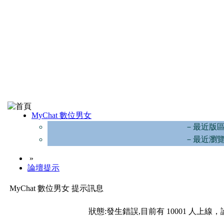
MyChat 數位男女
－最近版
－最近瀏
»
論壇提示
MyChat 數位男女 提示訊息
狀態:發生錯誤,目前有 10001 人上線