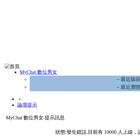
MyChat 數位男女
－最近版
－最近瀏
»
論壇提示
MyChat 數位男女 提示訊息
狀態:發生錯誤,目前有 10000 人上線