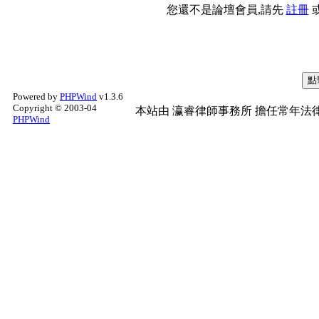
您還不是論壇會員,請先
註冊
Powered by
PHPWind
v1.3.6
Copyright © 2003-04
本站由
瀛睿律師事務所
擔任常年法律
PHPWind