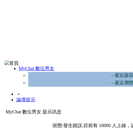
MyChat 數位男女
－最近版
－最近瀏
»
論壇提示
MyChat 數位男女 提示訊息
狀態:發生錯誤,目前有 10000 人上線