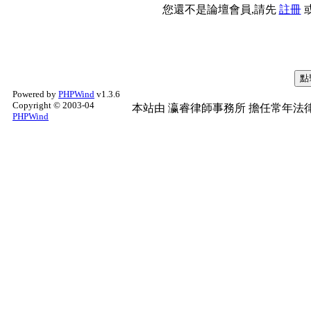
您還不是論壇會員,請先
註冊
Powered by
PHPWind
v1.3.6
Copyright © 2003-04
本站由
瀛睿律師事務所
擔任常年法律
PHPWind