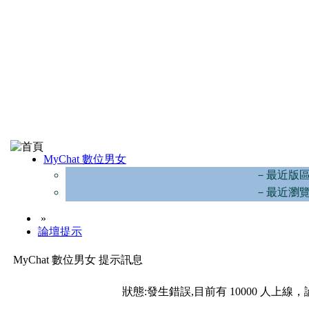
MyChat 數位男女
－最近版
－最近瀏
»
論壇提示
MyChat 數位男女 提示訊息
狀態:發生錯誤,目前有 10000 人上線