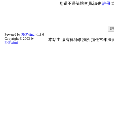
您還不是論壇會員,請先
註冊
Powered by
PHPWind
v1.3.6
Copyright © 2003-04
本站由
瀛睿律師事務所
擔任常年法律
PHPWind