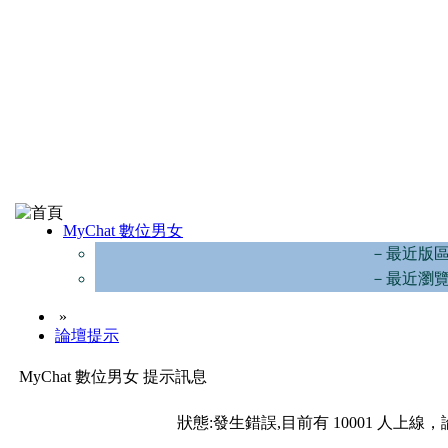
MyChat 數位男女
－最近版
－最近瀏
»
論壇提示
MyChat 數位男女 提示訊息
狀態:發生錯誤,目前有 10001 人上線