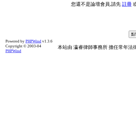
您還不是論壇會員,請先
註冊
Powered by
PHPWind
v1.3.6
Copyright © 2003-04
本站由
瀛睿律師事務所
擔任常年法律
PHPWind