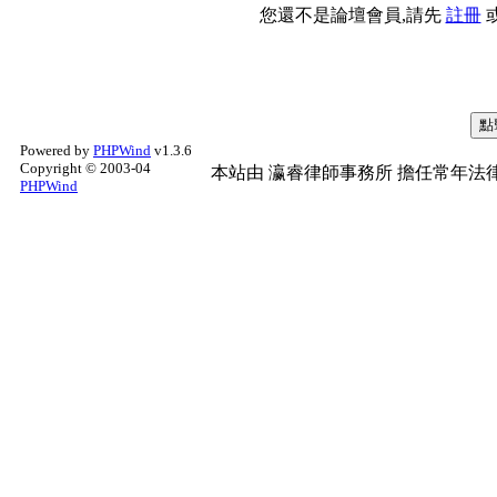
您還不是論壇會員,請先
註冊
Powered by
PHPWind
v1.3.6
Copyright © 2003-04
本站由
瀛睿律師事務所
擔任常年法律
PHPWind