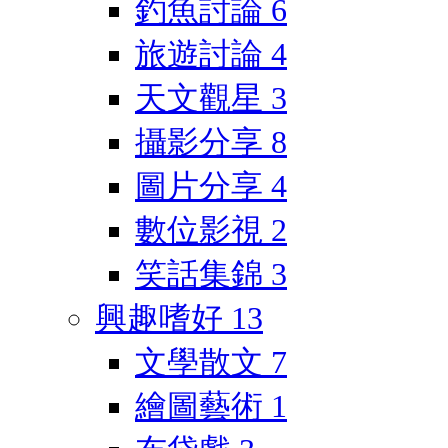
釣魚討論
6
旅遊討論
4
天文觀星
3
攝影分享
8
圖片分享
4
數位影視
2
笑話集錦
3
興趣嗜好
13
文學散文
7
繪圖藝術
1