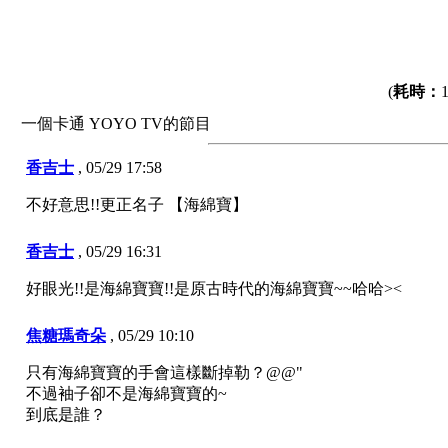
(
耗時：
一個卡通 YOYO TV的節目
香吉士
,
05/29 17:58
不好意思!!更正名子 【海綿寶】
香吉士
,
05/29 16:31
好眼光!!是海綿寶寶!!是原古時代的海綿寶寶~~哈哈><
焦糖瑪奇朵
,
05/29 10:10
只有海綿寶寶的手會這樣斷掉勒？@@"
不過袖子卻不是海綿寶寶的~
到底是誰？