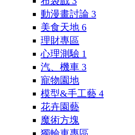
布袋戲
3
動漫畫討論
3
美食天地
6
理財專區
心理測驗
1
汽、機車
3
寵物園地
模型&手工藝
4
花卉園藝
魔術方塊
獨輪車專區