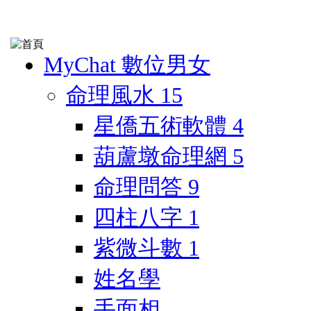
MyChat 數位男女
命理風水
15
星僑五術軟體
4
葫蘆墩命理網
5
命理問答
9
四柱八字
1
紫微斗數
1
姓名學
手面相