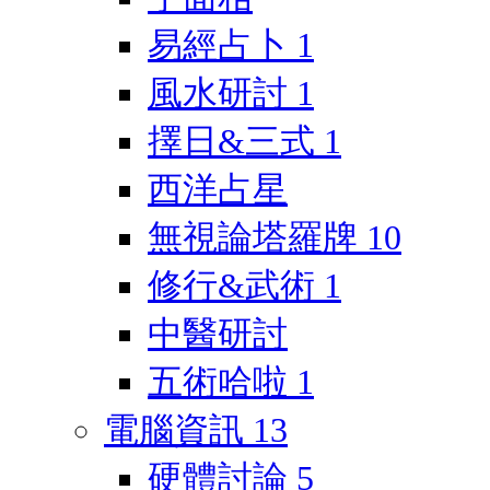
易經占卜
1
風水研討
1
擇日&三式
1
西洋占星
無視論塔羅牌
10
修行&武術
1
中醫研討
五術哈啦
1
電腦資訊
13
硬體討論
5