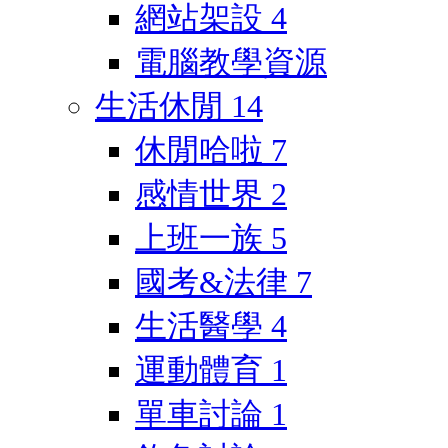
網站架設
4
電腦教學資源
生活休閒
14
休閒哈啦
7
感情世界
2
上班一族
5
國考&法律
7
生活醫學
4
運動體育
1
單車討論
1