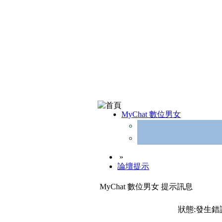
MyChat 數位男女
»
論壇提示
MyChat 數位男女 提示訊息
狀態:發生錯誤