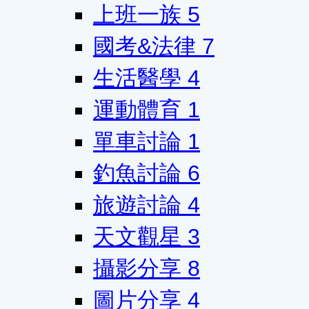
上班一族
5
國考&法律
7
生活醫學
4
運動體育
1
單車討論
1
釣魚討論
6
旅遊討論
4
天文觀星
3
攝影分享
8
圖片分享
4