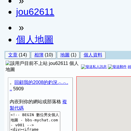
»
jou62611
»
個人地圖
文章
(14)
相簿
(10)
地圖
(1)
個人資料
jou62611 個人
地圖
。
回顧我的2008的釣況︿︿.
..
5909
內崁到你的網站或部落格
複
製代碼