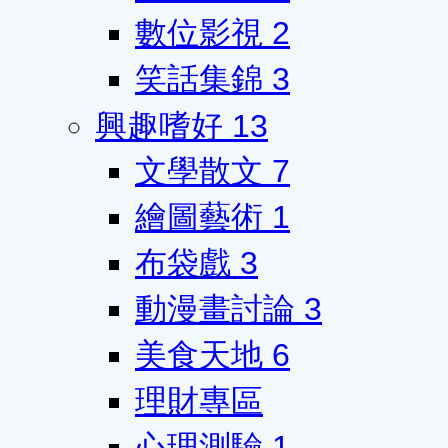
數位影視
2
笑話集錦
3
興趣嗜好
13
文學散文
7
繪圖藝術
1
布袋戲
3
動漫畫討論
3
美食天地
6
理財專區
心理測驗
1