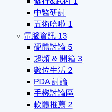
修行&武術
1
中醫研討
五術哈啦
1
電腦資訊
13
硬體討論
5
超頻 & 開箱
3
數位生活
2
PDA 討論
手機討論區
軟體推薦
2