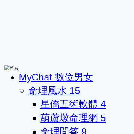
MyChat 數位男女
命理風水
15
星僑五術軟體
4
葫蘆墩命理網
5
命理問答
9