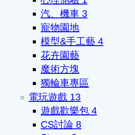
汽、機車
3
寵物園地
模型&手工藝
4
花卉園藝
魔術方塊
獨輪車專區
電玩遊戲
13
遊戲歡樂包
4
CS討論
8