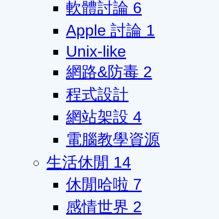
軟體討論
6
Apple 討論
1
Unix-like
網路&防毒
2
程式設計
網站架設
4
電腦教學資源
生活休閒
14
休閒哈啦
7
感情世界
2