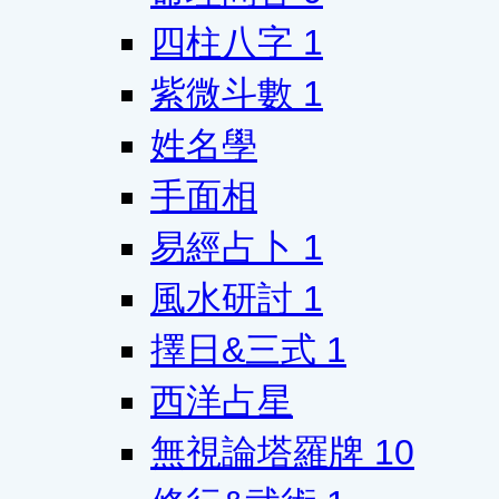
四柱八字
1
紫微斗數
1
姓名學
手面相
易經占卜
1
風水研討
1
擇日&三式
1
西洋占星
無視論塔羅牌
10