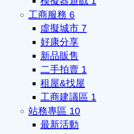
模擬器遊戲
1
工商服務
6
虛擬城市
7
好康分享
新品販售
二手拍賣
1
租屋&找屋
工商建議區
1
站務專區
10
最新活動