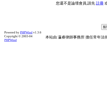
您還不是論壇會員,請先
註冊
Powered by
PHPWind
v1.3.6
Copyright © 2003-04
本站由
瀛睿律師事務所
擔任常年法律
PHPWind