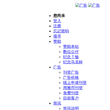
您尚未
登入
注册
忘记密码
搜寻
赞助
赞助本站
数位公仔
纪念Ｔ恤
纪念马克杯
广告
刊登广告
广告价格
线上申请刊登
用雅币刊登
免费刊登
目前客户
简讯
简讯说明