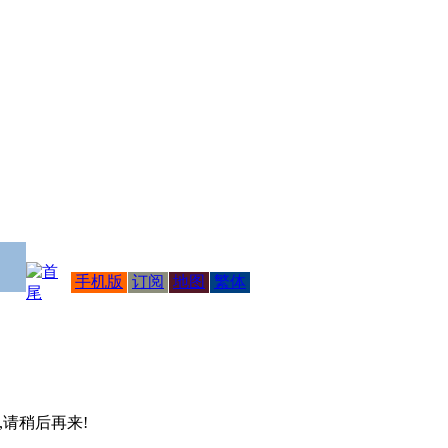
手机版
订阅
地图
繁体
 ,请稍后再来!