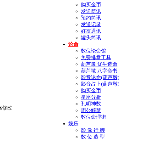
购买金币
发送简讯
预约简讯
发送记录
好友通讯
罐头简讯
论命
数位论命馆
免费排盘工具
葫芦墩 优生造命
葫芦墩 八字命书
影音论命(葫芦墩)
影音占卜(葫芦墩)
购买金币
星座分析
孔明神数
周公解梦
数位命理街
娱乐
影 像 行 脚
数 位 造 型