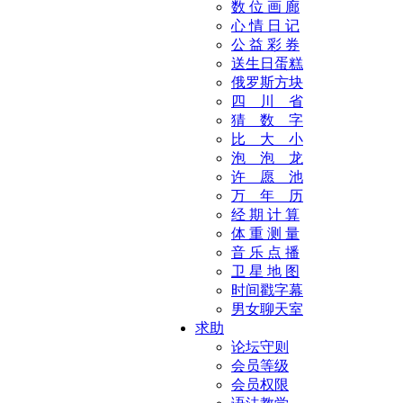
数 位 画 廊
心 情 日 记
公 益 彩 券
送生日蛋糕
俄罗斯方块
四 川 省
猜 数 字
比 大 小
泡 泡 龙
许 愿 池
万 年 历
经 期 计 算
体 重 测 量
音 乐 点 播
卫 星 地 图
时间戳字幕
男女聊天室
求助
论坛守则
会员等级
会员权限