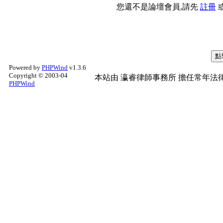
您還不是論壇會員,請先
註冊
Powered by
PHPWind
v1.3.6
Copyright © 2003-04
本站由
瀛睿律師事務所
擔任常年法律
PHPWind