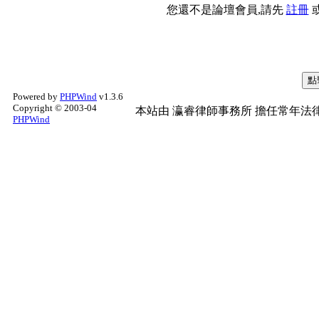
您還不是論壇會員,請先
註冊
Powered by
PHPWind
v1.3.6
Copyright © 2003-04
本站由
瀛睿律師事務所
擔任常年法律
PHPWind