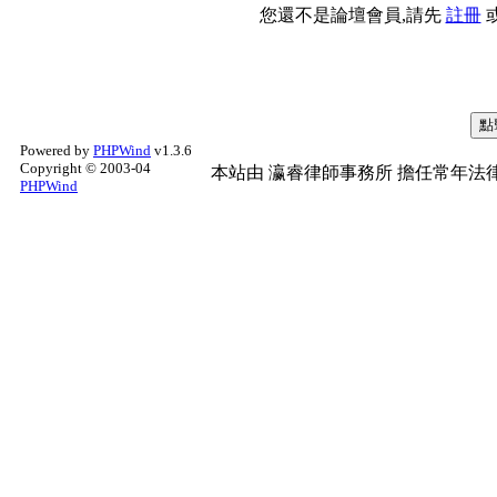
您還不是論壇會員,請先
註冊
Powered by
PHPWind
v1.3.6
Copyright © 2003-04
本站由
瀛睿律師事務所
擔任常年法律
PHPWind