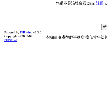
您還不是論壇會員,請先
註冊
Powered by
PHPWind
v1.3.6
Copyright © 2003-04
本站由
瀛睿律師事務所
擔任常年法律
PHPWind