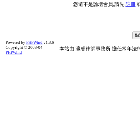
您還不是論壇會員,請先
註冊
Powered by
PHPWind
v1.3.6
Copyright © 2003-04
本站由
瀛睿律師事務所
擔任常年法律
PHPWind