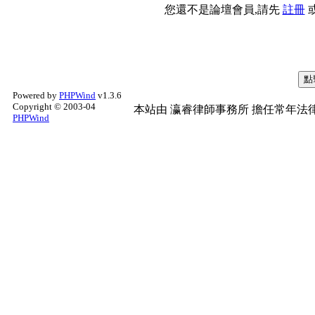
您還不是論壇會員,請先
註冊
Powered by
PHPWind
v1.3.6
Copyright © 2003-04
本站由
瀛睿律師事務所
擔任常年法律
PHPWind