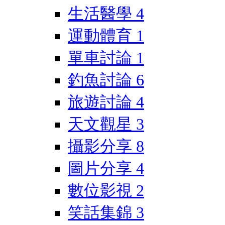
生活醫學
4
運動體育
1
單車討論
1
釣魚討論
6
旅遊討論
4
天文觀星
3
攝影分享
8
圖片分享
4
數位影視
2
笑話集錦
3