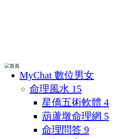
MyChat 數位男女
命理風水
15
星僑五術軟體
4
葫蘆墩命理網
5
命理問答
9