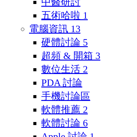
中醫研討
五術哈啦
1
電腦資訊
13
硬體討論
5
超頻 & 開箱
3
數位生活
2
PDA 討論
手機討論區
軟體推薦
2
軟體討論
6
Apple 討論
1