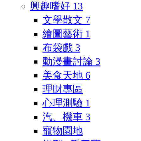
興趣嗜好
13
文學散文
7
繪圖藝術
1
布袋戲
3
動漫畫討論
3
美食天地
6
理財專區
心理測驗
1
汽、機車
3
寵物園地