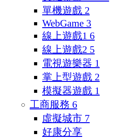
單機遊戲
2
WebGame
3
線上遊戲1
6
線上遊戲2
5
電視遊樂器
1
掌上型遊戲
2
模擬器遊戲
1
工商服務
6
虛擬城市
7
好康分享