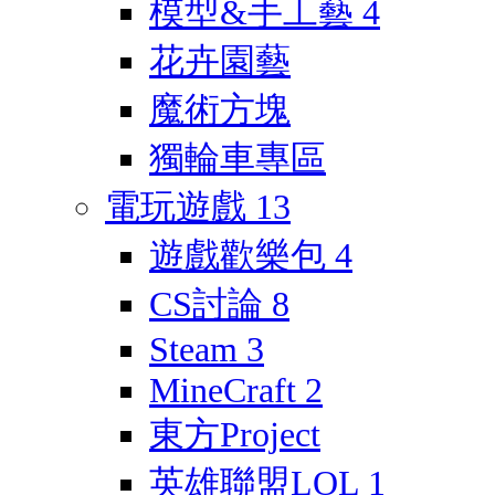
模型&手工藝
4
花卉園藝
魔術方塊
獨輪車專區
電玩遊戲
13
遊戲歡樂包
4
CS討論
8
Steam
3
MineCraft
2
東方Project
英雄聯盟LOL
1