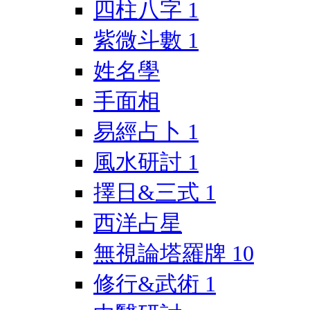
四柱八字
1
紫微斗數
1
姓名學
手面相
易經占卜
1
風水研討
1
擇日&三式
1
西洋占星
無視論塔羅牌
10
修行&武術
1