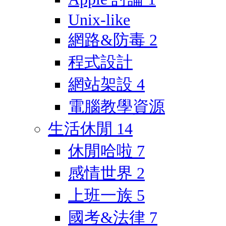
Unix-like
網路&防毒
2
程式設計
網站架設
4
電腦教學資源
生活休閒
14
休閒哈啦
7
感情世界
2
上班一族
5
國考&法律
7