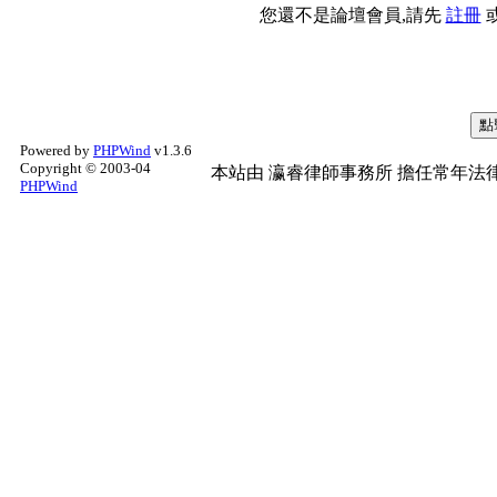
您還不是論壇會員,請先
註冊
Powered by
PHPWind
v1.3.6
Copyright © 2003-04
本站由
瀛睿律師事務所
擔任常年法律
PHPWind