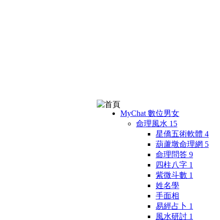
MyChat 數位男女
命理風水
15
星僑五術軟體
4
葫蘆墩命理網
5
命理問答
9
四柱八字
1
紫微斗數
1
姓名學
手面相
易經占卜
1
風水研討
1