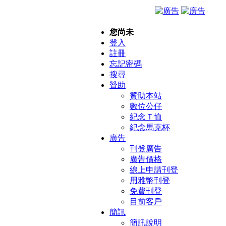
您尚未
登入
註冊
忘記密碼
搜尋
贊助
贊助本站
數位公仔
紀念Ｔ恤
紀念馬克杯
廣告
刊登廣告
廣告價格
線上申請刊登
用雅幣刊登
免費刊登
目前客戶
簡訊
簡訊說明