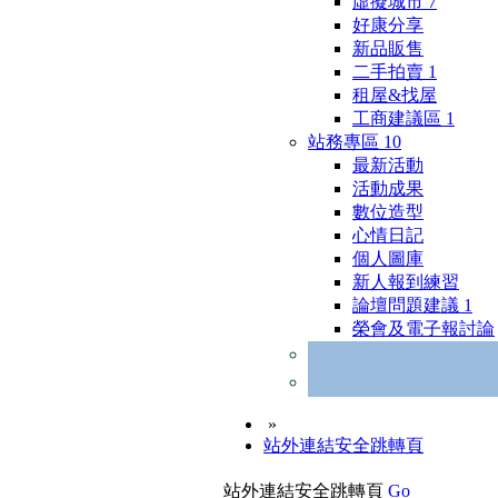
虛擬城市
7
好康分享
新品販售
二手拍賣
1
租屋&找屋
工商建議區
1
站務專區
10
最新活動
活動成果
數位造型
心情日記
個人圖庫
新人報到練習
論壇問題建議
1
榮會及電子報討論
»
站外連結安全跳轉頁
站外連結安全跳轉頁
Go