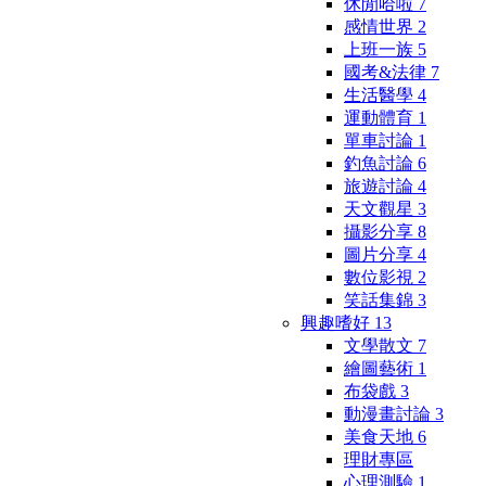
休閒哈啦
7
感情世界
2
上班一族
5
國考&法律
7
生活醫學
4
運動體育
1
單車討論
1
釣魚討論
6
旅遊討論
4
天文觀星
3
攝影分享
8
圖片分享
4
數位影視
2
笑話集錦
3
興趣嗜好
13
文學散文
7
繪圖藝術
1
布袋戲
3
動漫畫討論
3
美食天地
6
理財專區
心理測驗
1