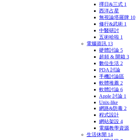
擇日&三式
1
西洋占星
無視論塔羅牌
10
修行&武術
1
中醫研討
五術哈啦
1
電腦資訊
13
硬體討論
5
超頻 & 開箱
3
數位生活
2
PDA 討論
手機討論區
軟體推薦
2
軟體討論
6
Apple 討論
1
Unix-like
網路&防毒
2
程式設計
網站架設
4
電腦教學資源
生活休閒
14