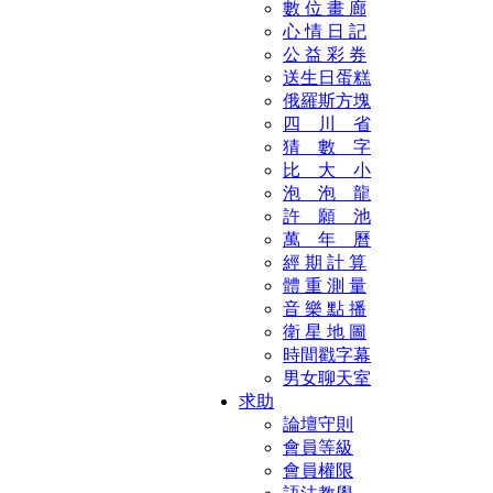
數 位 畫 廊
心 情 日 記
公 益 彩 券
送生日蛋糕
俄羅斯方塊
四 川 省
猜 數 字
比 大 小
泡 泡 龍
許 願 池
萬 年 曆
經 期 計 算
體 重 測 量
音 樂 點 播
衛 星 地 圖
時間戳字幕
男女聊天室
求助
論壇守則
會員等級
會員權限