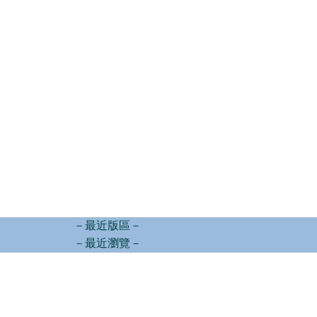
－最近版區－
－最近瀏覽－