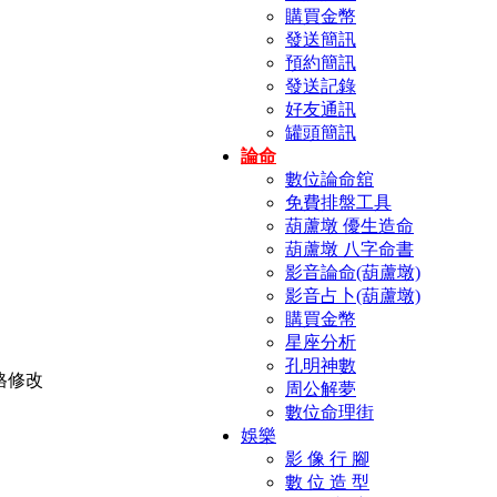
購買金幣
發送簡訊
預約簡訊
發送記錄
好友通訊
罐頭簡訊
論命
數位論命舘
免費排盤工具
葫蘆墩 優生造命
葫蘆墩 八字命書
影音論命(葫蘆墩)
影音占卜(葫蘆墩)
購買金幣
星座分析
孔明神數
周公解夢
數位命理街
娛樂
影 像 行 腳
數 位 造 型