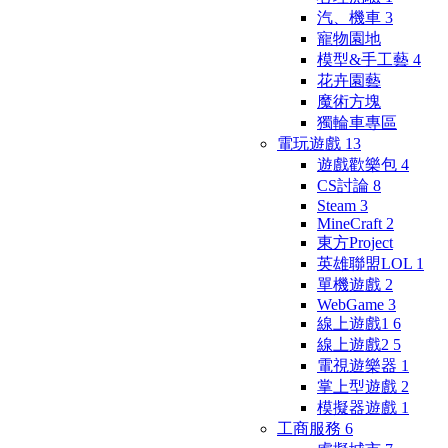
汽、機車
3
寵物園地
模型&手工藝
4
花卉園藝
魔術方塊
獨輪車專區
電玩遊戲
13
遊戲歡樂包
4
CS討論
8
Steam
3
MineCraft
2
東方Project
英雄聯盟LOL
1
單機遊戲
2
WebGame
3
線上遊戲1
6
線上遊戲2
5
電視遊樂器
1
掌上型遊戲
2
模擬器遊戲
1
工商服務
6