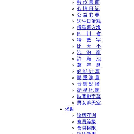
數 位 畫 廊
心 情 日 記
公 益 彩 券
送生日蛋糕
俄羅斯方塊
四 川 省
猜 數 字
比 大 小
泡 泡 龍
許 願 池
萬 年 曆
經 期 計 算
體 重 測 量
音 樂 點 播
衛 星 地 圖
時間戳字幕
男女聊天室
求助
論壇守則
會員等級
會員權限