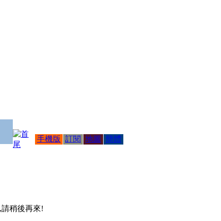
手機版
訂閱
地圖
簡體
 ,請稍後再來!