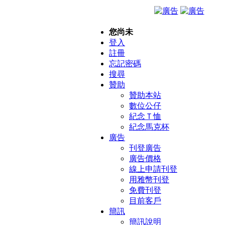
您尚未
登入
註冊
忘記密碼
搜尋
贊助
贊助本站
數位公仔
紀念Ｔ恤
紀念馬克杯
廣告
刊登廣告
廣告價格
線上申請刊登
用雅幣刊登
免費刊登
目前客戶
簡訊
簡訊說明