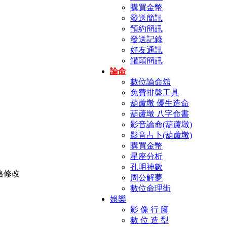
購買金幣
發送簡訊
預約簡訊
發送記錄
好友通訊
罐頭簡訊
論命
數位論命舘
免費排盤工具
葫蘆墩 優生造命
葫蘆墩 八字命書
影音論命(葫蘆墩)
影音占卜(葫蘆墩)
購買金幣
星座分析
孔明神數
周公解夢
數位命理街
娛樂
影 像 行 腳
數 位 造 型