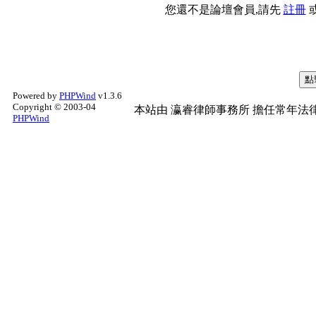
您還不是論壇會員,請先
註冊
Powered by
PHPWind
v1.3.6
Copyright © 2003-04
本站由
瀛睿律師事務所
擔任常年法律
PHPWind