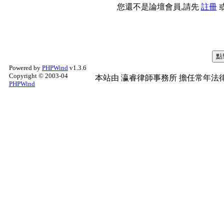
您還不是論壇會員,請先
註冊
Powered by
PHPWind
v1.3.6
Copyright © 2003-04
本站由
瀛睿律師事務所
擔任常年法律
PHPWind