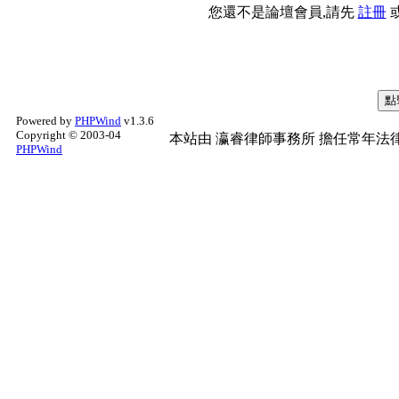
您還不是論壇會員,請先
註冊
Powered by
PHPWind
v1.3.6
Copyright © 2003-04
本站由
瀛睿律師事務所
擔任常年法律
PHPWind