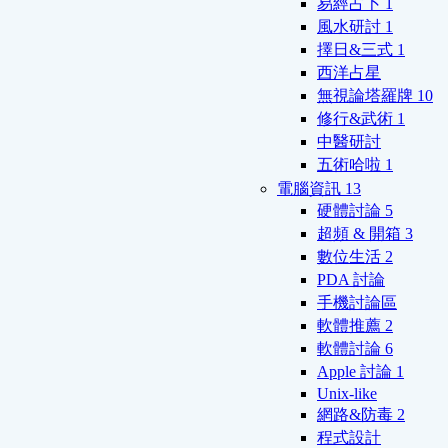
易經占卜
1
風水研討
1
擇日&三式
1
西洋占星
無視論塔羅牌
10
修行&武術
1
中醫研討
五術哈啦
1
電腦資訊
13
硬體討論
5
超頻 & 開箱
3
數位生活
2
PDA 討論
手機討論區
軟體推薦
2
軟體討論
6
Apple 討論
1
Unix-like
網路&防毒
2
程式設計