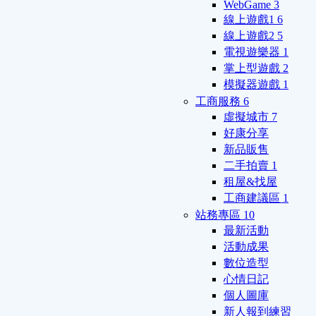
WebGame
3
線上遊戲1
6
線上遊戲2
5
電視遊樂器
1
掌上型遊戲
2
模擬器遊戲
1
工商服務
6
虛擬城市
7
好康分享
新品販售
二手拍賣
1
租屋&找屋
工商建議區
1
站務專區
10
最新活動
活動成果
數位造型
心情日記
個人圖庫
新人報到練習