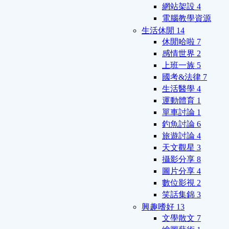
網站架設
4
電腦教學資源
生活休閒
14
休閒哈啦
7
感情世界
2
上班一族
5
國考&法律
7
生活醫學
4
運動體育
1
單車討論
1
釣魚討論
6
旅遊討論
4
天文觀星
3
攝影分享
8
圖片分享
4
數位影視
2
笑話集錦
3
興趣嗜好
13
文學散文
7