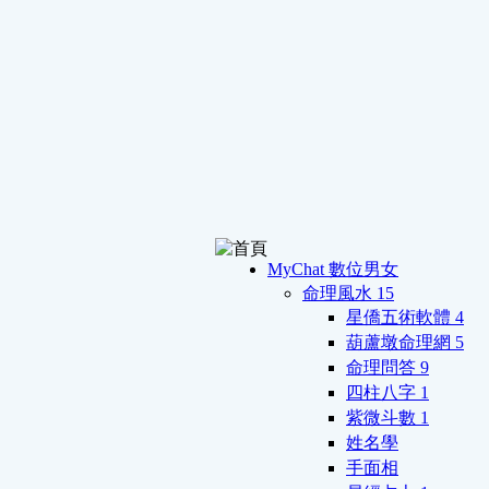
MyChat 數位男女
命理風水
15
星僑五術軟體
4
葫蘆墩命理網
5
命理問答
9
四柱八字
1
紫微斗數
1
姓名學
手面相