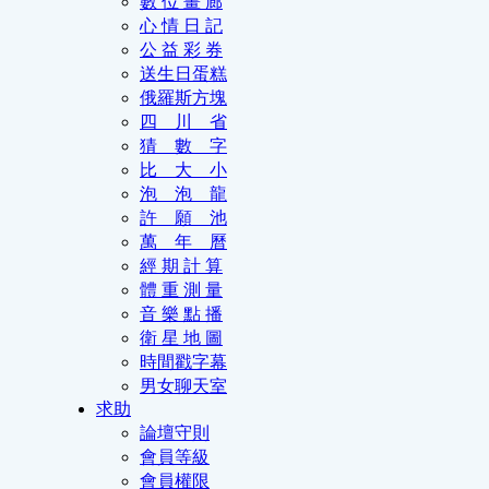
數 位 畫 廊
心 情 日 記
公 益 彩 券
送生日蛋糕
俄羅斯方塊
四 川 省
猜 數 字
比 大 小
泡 泡 龍
許 願 池
萬 年 曆
經 期 計 算
體 重 測 量
音 樂 點 播
衛 星 地 圖
時間戳字幕
男女聊天室
求助
論壇守則
會員等級
會員權限