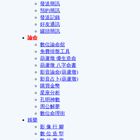
發送簡訊
預約簡訊
發送記錄
好友通訊
罐頭簡訊
論命
數位論命舘
免費排盤工具
葫蘆墩 優生造命
葫蘆墩 八字命書
影音論命(葫蘆墩)
影音占卜(葫蘆墩)
購買金幣
星座分析
孔明神數
周公解夢
數位命理街
娛樂
影 像 行 腳
數 位 造 型