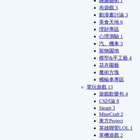
繪圖藝術
1
布袋戲
3
動漫畫討論
3
美食天地
6
理財專區
心理測驗
1
汽、機車
3
寵物園地
模型&手工藝
4
花卉園藝
魔術方塊
獨輪車專區
電玩遊戲
13
遊戲歡樂包
4
CS討論
8
Steam
3
MineCraft
2
東方Project
英雄聯盟LOL
1
單機遊戲
2