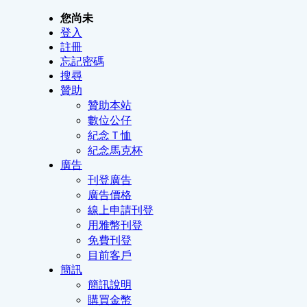
您尚未
登入
註冊
忘記密碼
搜尋
贊助
贊助本站
數位公仔
紀念Ｔ恤
紀念馬克杯
廣告
刊登廣告
廣告價格
線上申請刊登
用雅幣刊登
免費刊登
目前客戶
簡訊
簡訊說明
購買金幣