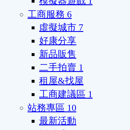
模擬器遊戲
1
工商服務
6
虛擬城市
7
好康分享
新品販售
二手拍賣
1
租屋&找屋
工商建議區
1
站務專區
10
最新活動