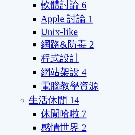
軟體討論
6
Apple 討論
1
Unix-like
網路&防毒
2
程式設計
網站架設
4
電腦教學資源
生活休閒
14
休閒哈啦
7
感情世界
2