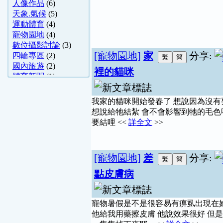
人像作品
(6)
天象.氣候
(5)
運動體育
(4)
寵物園地
(4)
數位攝影討論
(3)
[寵物園地]
家
分享:
四輪專區
(2)
國內旅遊
(2)
裡的貓咪
體育新聞
(1)
哈啦舊文區
(1)
商攝.建築
(1)
我家的貓咪開始發春了 想說因為沒有
手機討論區
(1)
想說給牠結紮 會不會影響到牠的毛色
要結哩 <<
詳全文
>>
[寵物園地]
差
分享:
點皮膚病
寵物暑假是不是很容易有痹虱出現在她
他給我用藥擦皮膚 他說效果很好 但是.