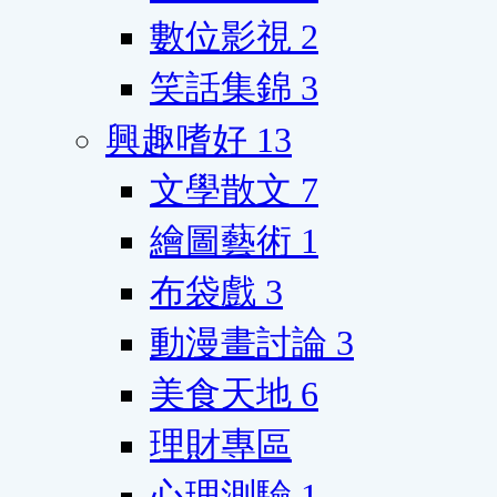
數位影視
2
笑話集錦
3
興趣嗜好
13
文學散文
7
繪圖藝術
1
布袋戲
3
動漫畫討論
3
美食天地
6
理財專區
心理測驗
1