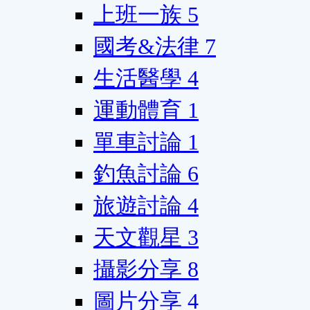
上班一族
5
國考&法律
7
生活醫學
4
運動體育
1
單車討論
1
釣魚討論
6
旅遊討論
4
天文觀星
3
攝影分享
8
圖片分享
4