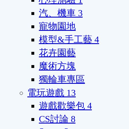
汽、機車
3
寵物園地
模型&手工藝
4
花卉園藝
魔術方塊
獨輪車專區
電玩遊戲
13
遊戲歡樂包
4
CS討論
8