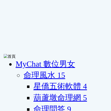
MyChat 數位男女
命理風水
15
星僑五術軟體
4
葫蘆墩命理網
5
命理問答
9