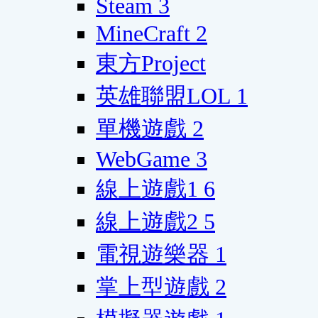
Steam
3
MineCraft
2
東方Project
英雄聯盟LOL
1
單機遊戲
2
WebGame
3
線上遊戲1
6
線上遊戲2
5
電視遊樂器
1
掌上型遊戲
2