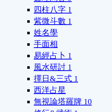
四柱八字
1
紫微斗數
1
姓名學
手面相
易經占卜
1
風水研討
1
擇日&三式
1
西洋占星
無視論塔羅牌
10