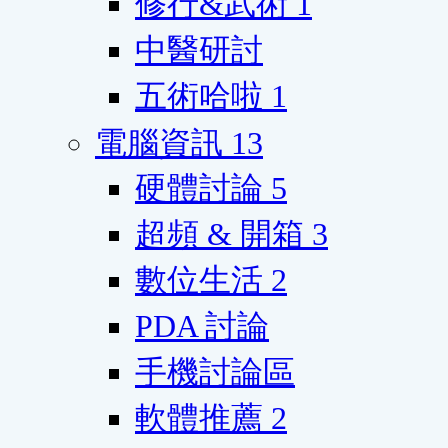
修行&武術
1
中醫研討
五術哈啦
1
電腦資訊
13
硬體討論
5
超頻 & 開箱
3
數位生活
2
PDA 討論
手機討論區
軟體推薦
2