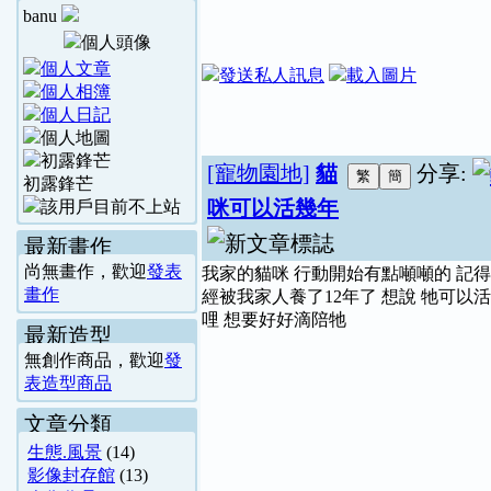
banu
[寵物園地]
貓
分享:
初露鋒芒
咪可以活幾年
最新畫作
尚無畫作，歡迎
發表
我家的貓咪 行動開始有點噸噸的 記
畫作
經被我家人養了12年了 想說 牠可以
哩 想要好好滴陪牠
最新造型
無創作商品，歡迎
發
表造型商品
文章分類
生態.風景
(14)
影像封存館
(13)