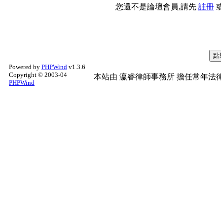
您還不是論壇會員,請先
註冊
Powered by
PHPWind
v1.3.6
Copyright © 2003-04
本站由
瀛睿律師事務所
擔任常年法律
PHPWind