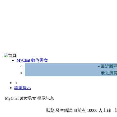
MyChat 數位男女
－最近版
－最近瀏
»
論壇提示
MyChat 數位男女 提示訊息
狀態:發生錯誤,目前有 10000 人上線