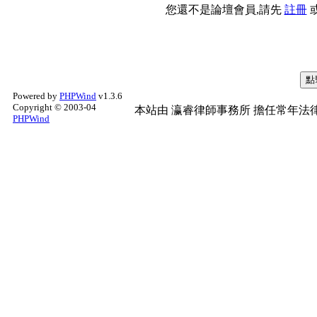
您還不是論壇會員,請先
註冊
Powered by
PHPWind
v1.3.6
Copyright © 2003-04
本站由
瀛睿律師事務所
擔任常年法律
PHPWind