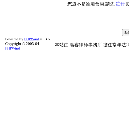
您還不是論壇會員,請先
註冊
Powered by
PHPWind
v1.3.6
Copyright © 2003-04
本站由
瀛睿律師事務所
擔任常年法律
PHPWind