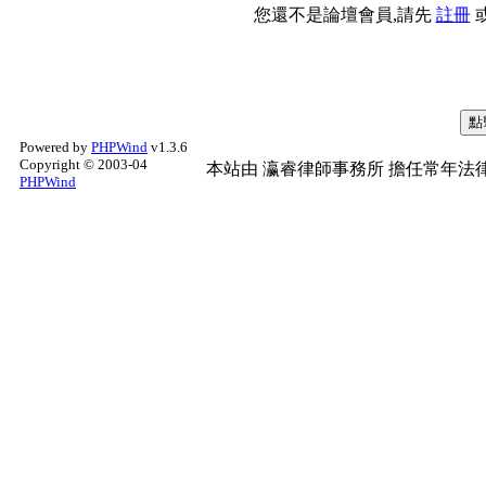
您還不是論壇會員,請先
註冊
Powered by
PHPWind
v1.3.6
Copyright © 2003-04
本站由
瀛睿律師事務所
擔任常年法律
PHPWind