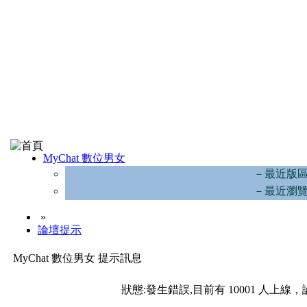
MyChat 數位男女
－最近版
－最近瀏
»
論壇提示
MyChat 數位男女 提示訊息
狀態:發生錯誤,目前有 10001 人上線