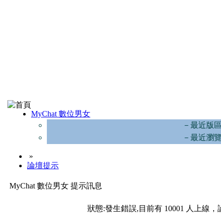
MyChat 數位男女
－最近版
－最近瀏
»
論壇提示
MyChat 數位男女 提示訊息
狀態:發生錯誤,目前有 10001 人上線