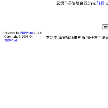
您還不是論壇會員,請先
註冊
Powered by
PHPWind
v1.3.6
Copyright © 2003-04
本站由
瀛睿律師事務所
擔任常年法律
PHPWind