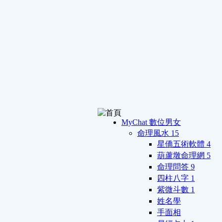
MyChat 數位男女
命理風水
15
星僑五術軟體
4
葫蘆墩命理網
5
命理問答
9
四柱八字
1
紫微斗數
1
姓名學
手面相