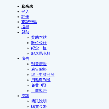
您尚未
登入
註冊
忘記密碼
搜尋
贊助
贊助本站
數位公仔
紀念Ｔ恤
紀念馬克杯
廣告
刊登廣告
廣告價格
線上申請刊登
用雅幣刊登
免費刊登
目前客戶
簡訊
簡訊說明
購買金幣