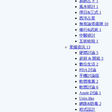
易經占卜
1
風水研討
1
擇日&三式
1
西洋占星
無視論塔羅牌
10
修行&武術
1
中醫研討
五術哈啦
1
電腦資訊
13
硬體討論
5
超頻 & 開箱
3
數位生活
2
PDA 討論
手機討論區
軟體推薦
2
軟體討論
6
Apple 討論
1
Unix-like
網路&防毒
2
程式設計