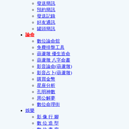
發送簡訊
預約簡訊
發送記錄
好友通訊
罐頭簡訊
論命
數位論命舘
免費排盤工具
葫蘆墩 優生造命
葫蘆墩 八字命書
影音論命(葫蘆墩)
影音占卜(葫蘆墩)
購買金幣
星座分析
孔明神數
周公解夢
數位命理街
娛樂
影 像 行 腳
數 位 造 型