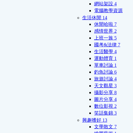
網站架設
4
電腦教學資源
生活休閒
14
休閒哈啦
7
感情世界
2
上班一族
5
國考&法律
7
生活醫學
4
運動體育
1
單車討論
1
釣魚討論
6
旅遊討論
4
天文觀星
3
攝影分享
8
圖片分享
4
數位影視
2
笑話集錦
3
興趣嗜好
13
文學散文
7