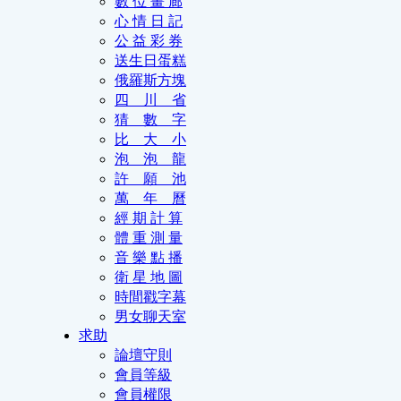
數 位 畫 廊
心 情 日 記
公 益 彩 券
送生日蛋糕
俄羅斯方塊
四 川 省
猜 數 字
比 大 小
泡 泡 龍
許 願 池
萬 年 曆
經 期 計 算
體 重 測 量
音 樂 點 播
衛 星 地 圖
時間戳字幕
男女聊天室
求助
論壇守則
會員等級
會員權限