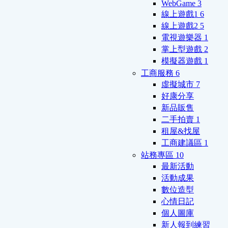
WebGame
3
線上遊戲1
6
線上遊戲2
5
電視遊樂器
1
掌上型遊戲
2
模擬器遊戲
1
工商服務
6
虛擬城市
7
好康分享
新品販售
二手拍賣
1
租屋&找屋
工商建議區
1
站務專區
10
最新活動
活動成果
數位造型
心情日記
個人圖庫
新人報到練習