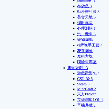
繪圖藝術
1
布袋戲
3
動漫畫討論
3
美食天地
6
理財專區
心理測驗
1
汽、機車
3
寵物園地
模型&手工藝
4
花卉園藝
魔術方塊
獨輪車專區
電玩遊戲
13
遊戲歡樂包
4
CS討論
8
Steam
3
MineCraft
2
東方Project
英雄聯盟LOL
1
單機遊戲
2