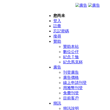
您尚未
登入
註冊
忘記密碼
搜尋
贊助
贊助本站
數位公仔
紀念Ｔ恤
紀念馬克杯
廣告
刊登廣告
廣告價格
線上申請刊登
用雅幣刊登
免費刊登
目前客戶
簡訊
簡訊說明