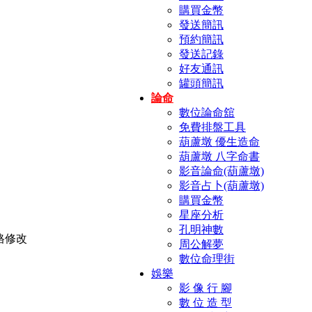
購買金幣
發送簡訊
預約簡訊
發送記錄
好友通訊
罐頭簡訊
論命
數位論命舘
免費排盤工具
葫蘆墩 優生造命
葫蘆墩 八字命書
影音論命(葫蘆墩)
影音占卜(葫蘆墩)
購買金幣
星座分析
孔明神數
周公解夢
數位命理街
娛樂
影 像 行 腳
數 位 造 型