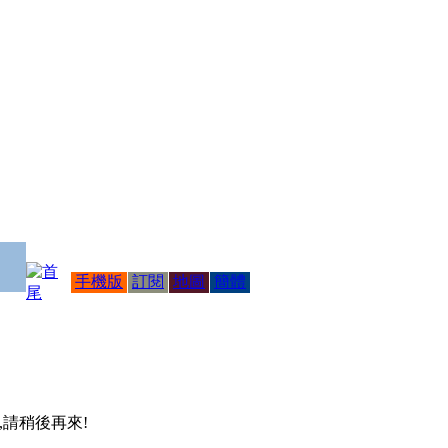
手機版
訂閱
地圖
簡體
 ,請稍後再來!