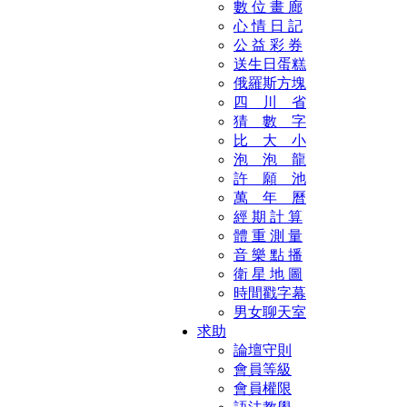
數 位 畫 廊
心 情 日 記
公 益 彩 券
送生日蛋糕
俄羅斯方塊
四 川 省
猜 數 字
比 大 小
泡 泡 龍
許 願 池
萬 年 曆
經 期 計 算
體 重 測 量
音 樂 點 播
衛 星 地 圖
時間戳字幕
男女聊天室
求助
論壇守則
會員等級
會員權限