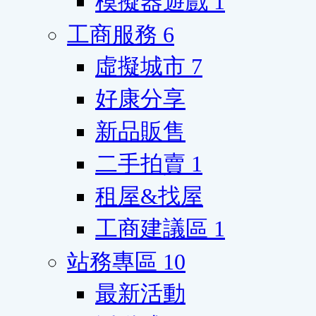
模擬器遊戲
1
工商服務
6
虛擬城市
7
好康分享
新品販售
二手拍賣
1
租屋&找屋
工商建議區
1
站務專區
10
最新活動