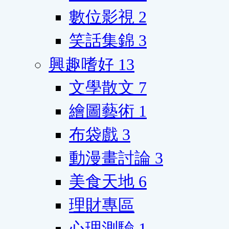
數位影視
2
笑話集錦
3
興趣嗜好
13
文學散文
7
繪圖藝術
1
布袋戲
3
動漫畫討論
3
美食天地
6
理財專區
心理測驗
1