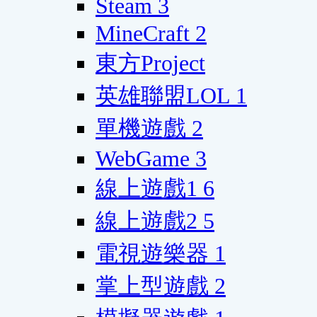
Steam
3
MineCraft
2
東方Project
英雄聯盟LOL
1
單機遊戲
2
WebGame
3
線上遊戲1
6
線上遊戲2
5
電視遊樂器
1
掌上型遊戲
2