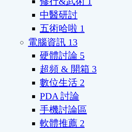
修行&武術
1
中醫研討
五術哈啦
1
電腦資訊
13
硬體討論
5
超頻 & 開箱
3
數位生活
2
PDA 討論
手機討論區
軟體推薦
2