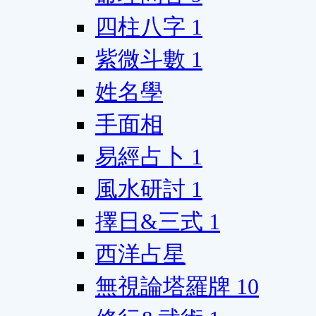
四柱八字
1
紫微斗數
1
姓名學
手面相
易經占卜
1
風水研討
1
擇日&三式
1
西洋占星
無視論塔羅牌
10