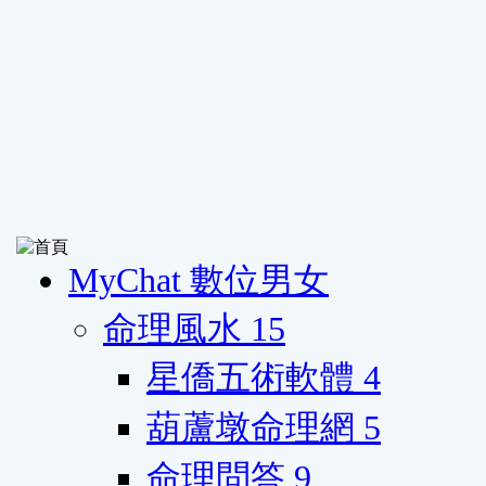
MyChat 數位男女
命理風水
15
星僑五術軟體
4
葫蘆墩命理網
5
命理問答
9