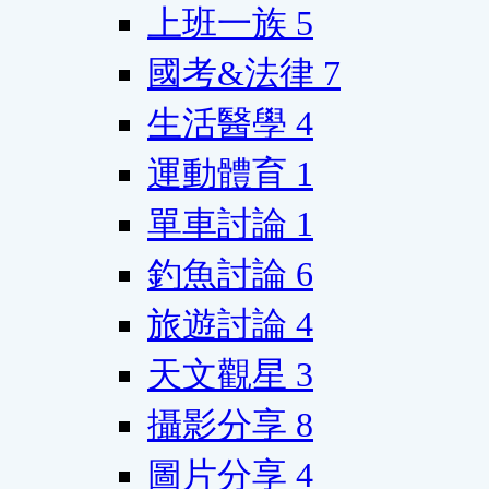
上班一族
5
國考&法律
7
生活醫學
4
運動體育
1
單車討論
1
釣魚討論
6
旅遊討論
4
天文觀星
3
攝影分享
8
圖片分享
4