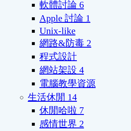
軟體討論
6
Apple 討論
1
Unix-like
網路&防毒
2
程式設計
網站架設
4
電腦教學資源
生活休閒
14
休閒哈啦
7
感情世界
2