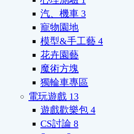
汽、機車
3
寵物園地
模型&手工藝
4
花卉園藝
魔術方塊
獨輪車專區
電玩遊戲
13
遊戲歡樂包
4
CS討論
8