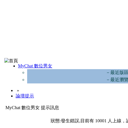
MyChat 數位男女
－最近版
－最近瀏
»
論壇提示
MyChat 數位男女 提示訊息
狀態:發生錯誤,目前有 10001 人上線