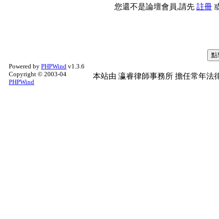
您還不是論壇會員,請先
註冊
Powered by
PHPWind
v1.3.6
Copyright © 2003-04
本站由
瀛睿律師事務所
擔任常年法律
PHPWind