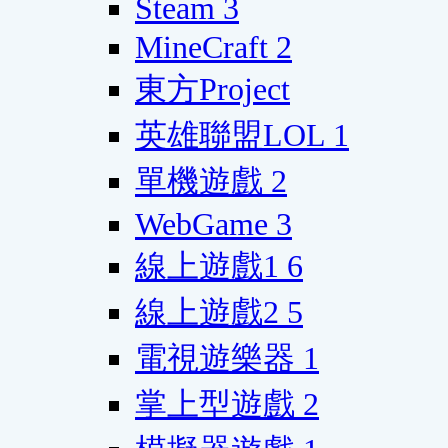
Steam
3
MineCraft
2
東方Project
英雄聯盟LOL
1
單機遊戲
2
WebGame
3
線上遊戲1
6
線上遊戲2
5
電視遊樂器
1
掌上型遊戲
2