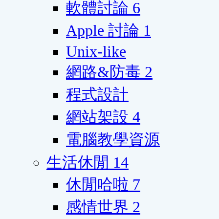
軟體討論
6
Apple 討論
1
Unix-like
網路&防毒
2
程式設計
網站架設
4
電腦教學資源
生活休閒
14
休閒哈啦
7
感情世界
2