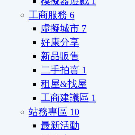
模擬器遊戲
1
工商服務
6
虛擬城市
7
好康分享
新品販售
二手拍賣
1
租屋&找屋
工商建議區
1
站務專區
10
最新活動