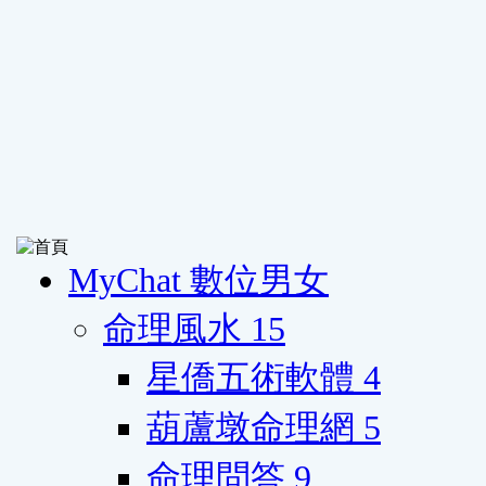
MyChat 數位男女
命理風水
15
星僑五術軟體
4
葫蘆墩命理網
5
命理問答
9