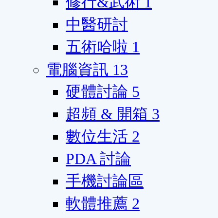
修行&武術
1
中醫研討
五術哈啦
1
電腦資訊
13
硬體討論
5
超頻 & 開箱
3
數位生活
2
PDA 討論
手機討論區
軟體推薦
2