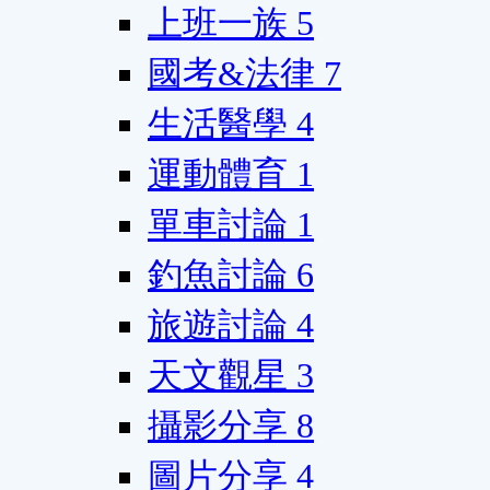
上班一族
5
國考&法律
7
生活醫學
4
運動體育
1
單車討論
1
釣魚討論
6
旅遊討論
4
天文觀星
3
攝影分享
8
圖片分享
4