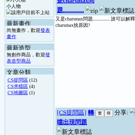
是charsmax問
小人物
題..............
又是charsmax問題.............. 誰可以解釋
最新畫作
charsmax捨原因?
尚無畫作，歡迎
發表
畫作
最新造型
無創作商品，歡迎
發
表造型商品
文章分類
CS提問區
(12)
CS求檔區
(4)
CS地圖區
(1)
[CS提問區]
轉
分享:
噹出現問題