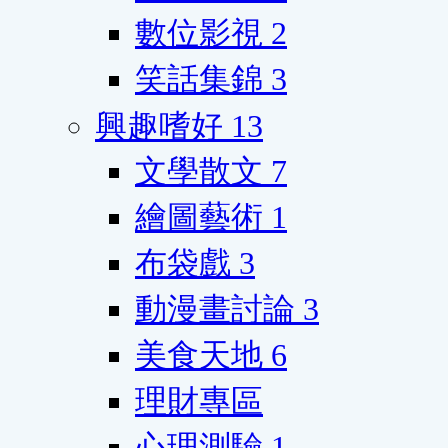
數位影視
2
笑話集錦
3
興趣嗜好
13
文學散文
7
繪圖藝術
1
布袋戲
3
動漫畫討論
3
美食天地
6
理財專區
心理測驗
1