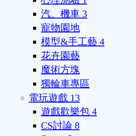
汽、機車
3
寵物園地
模型&手工藝
4
花卉園藝
魔術方塊
獨輪車專區
電玩遊戲
13
遊戲歡樂包
4
CS討論
8