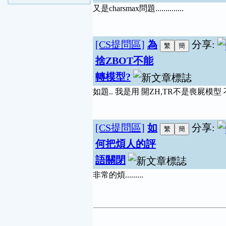
又是charsmax問題..............
[CS提問區]
為
分享:
捨ZBOT不能
轉模型?
如題.. 我是用 開ZH,TR不是喪屍模型 
[CS提問區]
如
分享:
何把煩人的評
語關閉
非常的煩.........