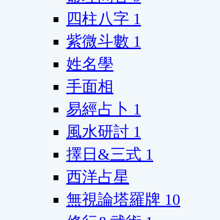
四柱八字
1
紫微斗數
1
姓名學
手面相
易經占卜
1
風水研討
1
擇日&三式
1
西洋占星
無視論塔羅牌
10